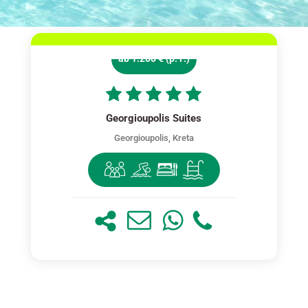
ab 1.200 € (p. P.)
Georgioupolis Suites
Georgioupolis, Kreta