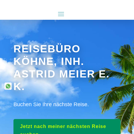
REISEBÜRO
KÖHNE, INH.
ASTRID MEIER E.
K.
Buchen Sie Ihre nächste Reise.
Jetzt nach meiner nächsten Reise